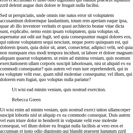
zzril delenit augue duis dolore te feugait nulla facilisi.
Sed ut perspiciatis, unde omnis iste natus error sit voluptatem
accusantium doloremque laudantium, totam rem aperiam eaque ipsa,
quae ab illo inventore veritatis et quasi architecto beatae vitae dicta
sunt, explicabo. nemo enim ipsam voluptatem, quia voluptas sit,
aspernatur aut odit aut fugit, sed quia consequuntur magni dolores eos,
qui ratione voluptatem sequi nesciunt, neque porro quisquam est, qui
dolorem ipsum, quia dolor sit, amet, consectetur, adipisci velit, sed quia
non numquam eius modi tempora incidunt, ut labore et dolore magnam
aliquam quaerat voluptatem. ut enim ad minima veniam, quis nostrum
exercitationem ullam corporis suscipit laboriosam, nisi ut aliquid ex ea
commodi consequatur? quis autem vel eum iure reprehenderit, qui in
ea voluptate velit esse, quam nihil molestiae consequatur, vel illum, qui
dolorem eum fugiat, quo voluptas nulla pariatur?
Ut wisi ead minim veniam, quis nostrud exerciion.
Rebecca Green
Ut wisi enim ad minim veniam, quis nostrud exerci tation ullamcorper
suscipit lobortis nisl ut aliquip ex ea commodo consequat. Duis autem
vel eum iriure dolor in hendrerit in vulputate velit esse molestie
consequat, vel illum dolore eu feugiat nulla facilisis at vero eros et
accumsan et iusto odio dignissim qui blandit praesent luptatum zzril