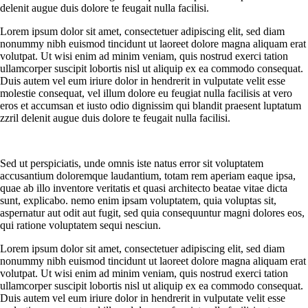
delenit augue duis dolore te feugait nulla facilisi.
Lorem ipsum dolor sit amet, consectetuer adipiscing elit, sed diam
nonummy nibh euismod tincidunt ut laoreet dolore magna aliquam erat
volutpat. Ut wisi enim ad minim veniam, quis nostrud exerci tation
ullamcorper suscipit lobortis nisl ut aliquip ex ea commodo consequat.
Duis autem vel eum iriure dolor in hendrerit in vulputate velit esse
molestie consequat, vel illum dolore eu feugiat nulla facilisis at vero
eros et accumsan et iusto odio dignissim qui blandit praesent luptatum
zzril delenit augue duis dolore te feugait nulla facilisi.
Sed ut perspiciatis, unde omnis iste natus error sit voluptatem
accusantium doloremque laudantium, totam rem aperiam eaque ipsa,
quae ab illo inventore veritatis et quasi architecto beatae vitae dicta
sunt, explicabo. nemo enim ipsam voluptatem, quia voluptas sit,
aspernatur aut odit aut fugit, sed quia consequuntur magni dolores eos,
qui ratione voluptatem sequi nesciun.
Lorem ipsum dolor sit amet, consectetuer adipiscing elit, sed diam
nonummy nibh euismod tincidunt ut laoreet dolore magna aliquam erat
volutpat. Ut wisi enim ad minim veniam, quis nostrud exerci tation
ullamcorper suscipit lobortis nisl ut aliquip ex ea commodo consequat.
Duis autem vel eum iriure dolor in hendrerit in vulputate velit esse