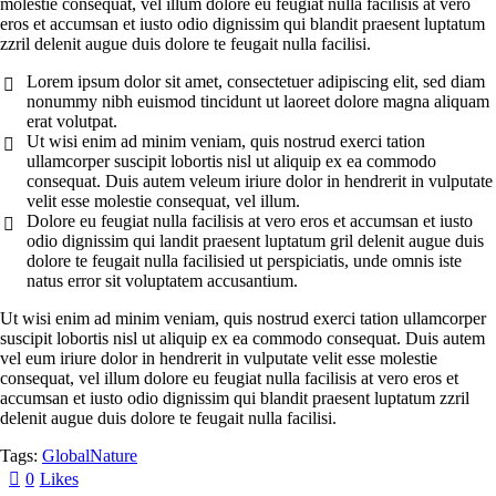
molestie consequat, vel illum dolore eu feugiat nulla facilisis at vero
eros et accumsan et iusto odio dignissim qui blandit praesent luptatum
zzril delenit augue duis dolore te feugait nulla facilisi.
Lorem ipsum dolor sit amet, consectetuer adipiscing elit, sed diam
nonummy nibh euismod tincidunt ut laoreet dolore magna aliquam
erat volutpat.
Ut wisi enim ad minim veniam, quis nostrud exerci tation
ullamcorper suscipit lobortis nisl ut aliquip ex ea commodo
consequat. Duis autem veleum iriure dolor in hendrerit in vulputate
velit esse molestie consequat, vel illum.
Dolore eu feugiat nulla facilisis at vero eros et accumsan et iusto
odio dignissim qui landit praesent luptatum gril delenit augue duis
dolore te feugait nulla facilisied ut perspiciatis, unde omnis iste
natus error sit voluptatem accusantium.
Ut wisi enim ad minim veniam, quis nostrud exerci tation ullamcorper
suscipit lobortis nisl ut aliquip ex ea commodo consequat. Duis autem
vel eum iriure dolor in hendrerit in vulputate velit esse molestie
consequat, vel illum dolore eu feugiat nulla facilisis at vero eros et
accumsan et iusto odio dignissim qui blandit praesent luptatum zzril
delenit augue duis dolore te feugait nulla facilisi.
Tags:
Global
Nature
0
Likes