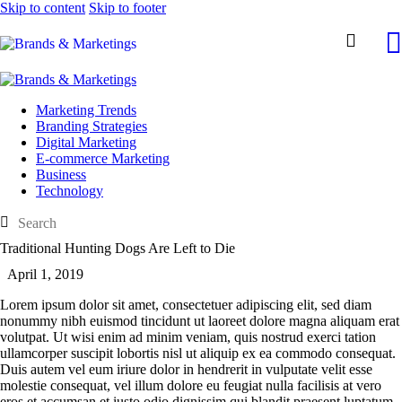
Skip to content
Skip to footer
Marketing Trends
Branding Strategies
Digital Marketing
E-commerce Marketing
Business
Technology
Traditional Hunting Dogs Are Left to Die
April 1, 2019
Lorem ipsum dolor sit amet, consectetuer adipiscing elit, sed diam
nonummy nibh euismod tincidunt ut laoreet dolore magna aliquam erat
volutpat. Ut wisi enim ad minim veniam, quis nostrud exerci tation
ullamcorper suscipit lobortis nisl ut aliquip ex ea commodo consequat.
Duis autem vel eum iriure dolor in hendrerit in vulputate velit esse
molestie consequat, vel illum dolore eu feugiat nulla facilisis at vero
eros et accumsan et iusto odio dignissim qui blandit praesent luptatum