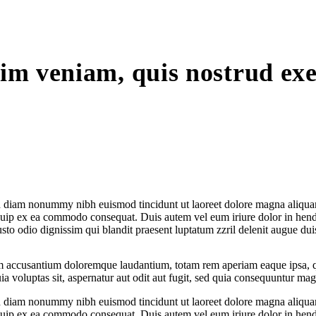
im veniam, quis nostrud exe
sed diam nonummy nibh euismod tincidunt ut laoreet dolore magna aliqua
liquip ex ea commodo consequat. Duis autem vel eum iriure dolor in hendr
usto odio dignissim qui blandit praesent luptatum zzril delenit augue duis 
tem accusantium doloremque laudantium, totam rem aperiam eaque ipsa, qua
a voluptas sit, aspernatur aut odit aut fugit, sed quia consequuntur mag
sed diam nonummy nibh euismod tincidunt ut laoreet dolore magna aliqua
liquip ex ea commodo consequat. Duis autem vel eum iriure dolor in hendr