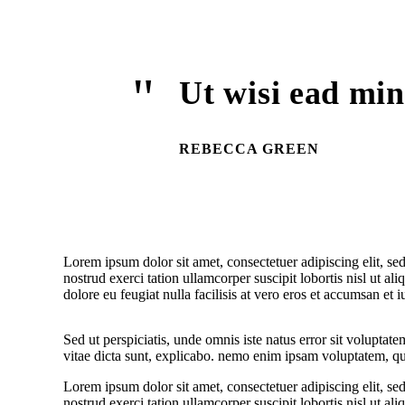
Ut wisi ead min
REBECCA GREEN
Lorem ipsum dolor sit amet, consectetuer adipiscing elit, 
nostrud exerci tation ullamcorper suscipit lobortis nisl ut a
dolore eu feugiat nulla facilisis at vero eros et accumsan et i
Sed ut perspiciatis, unde omnis iste natus error sit volupta
vitae dicta sunt, explicabo. nemo enim ipsam voluptatem, qui
Lorem ipsum dolor sit amet, consectetuer adipiscing elit, 
nostrud exerci tation ullamcorper suscipit lobortis nisl ut a