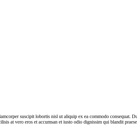
MARKETING TRENDS
BRANDING STRATEGIES
DIGITAL MARKETING
E-COMMERCE MARKETING
BUSINESS
TECHNOLOGY
amcorper suscipit lobortis nisl ut aliquip ex ea commodo consequat. Duis
ilisis at vero eros et accumsan et iusto odio dignissim qui blandit praese